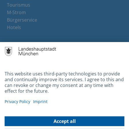
Tourismus
M-Strom
Bürgerservice
Hotels
Contact
Barrierefreiheit
Leichte Sprache
Gebärdensprache
Datenschutz
Kontakt
Impressum
© 2026 Portal München Betriebs GmbH & Co. KG - Ein Service der