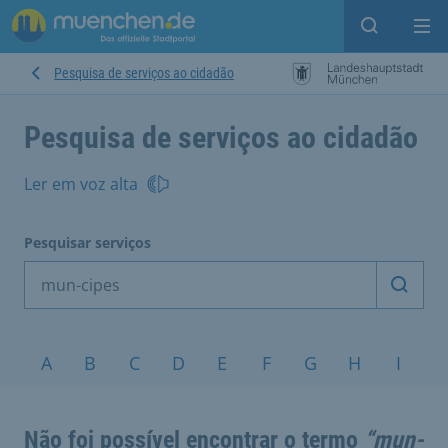
Open sear
Op
Pesquisa de serviços ao cidadão
Pesquisa de serviços ao cidadão
Ler em voz alta
Pesquisar serviços
Inicia
Tópicos A-Z
A
B
C
D
E
F
G
H
I
J
Não foi possível encontrar o termo
“mun-