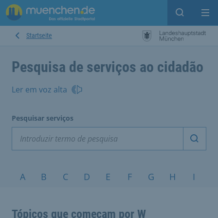
Open sear
Op
Startseite
Pesquisa de serviços ao cidadão
Ler em voz alta
Pesquisar serviços
Inicia
Tópicos A-Z
A
B
C
D
E
F
G
H
I
J
Tópicos que começam por W