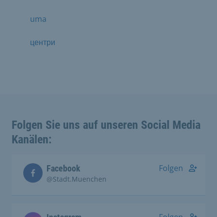
uma
центри
Folgen Sie uns auf unseren Social Media
Kanälen:
Folgen
Facebook
@Stadt.Muenchen
Folgen