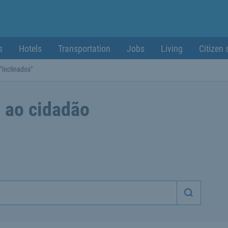
s
Hotels
Transportation
Jobs
Living
Citizen 
"inclinados"
 ao cidadão
Iniciar p