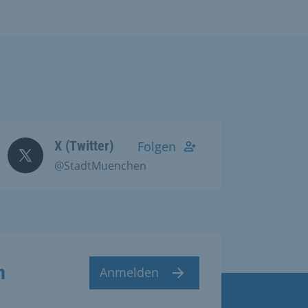
X (Twitter)
Folgen
@StadtMuenchen
n
Anmelden