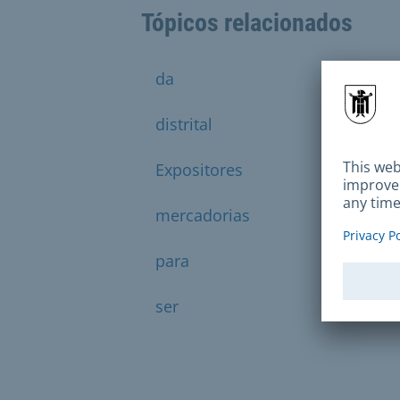
Tópicos relacionados
da
de
distrital
especi
Expositores
frente
mercadorias
não
para
pelo
ser
sua