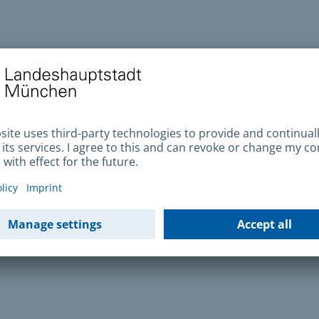
de,
al,
Expositor
loja,
ou
são
utilização