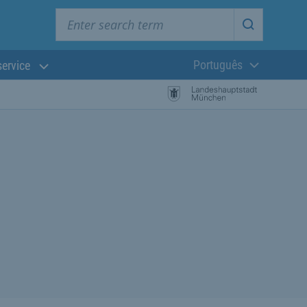
Enter search term
Start searc
Português
service
Língua atual:
esquisa