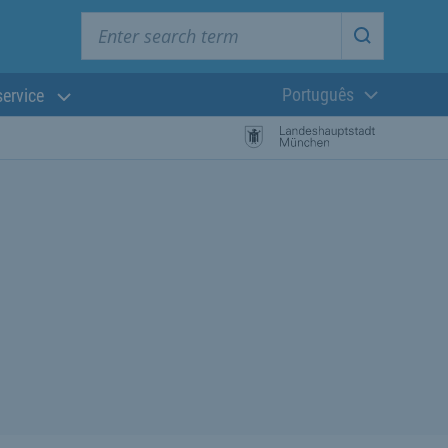
Enter search term
Start searc
Português
service
Língua atual:
esquisa