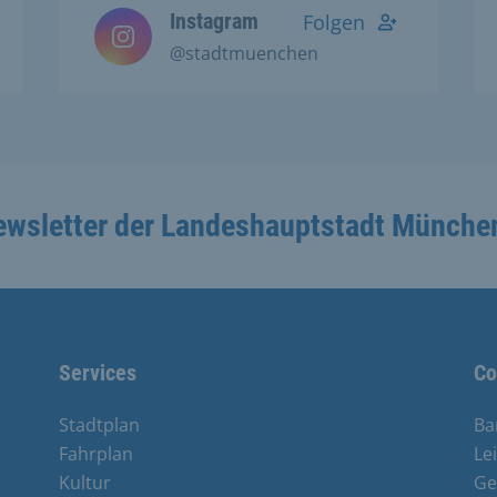
Instagram
Folgen
@stadtmuenchen
ewsletter der Landeshauptstadt Münche
Services
Co
Stadtplan
Ba
Fahrplan
Le
Kultur
Ge