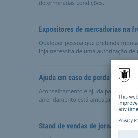
determinadas condições.
Expositores de mercadorias na fr
Qualquer pessoa que pretenda montar
loja necessita de uma autorização de u
Ajuda em caso de perda iminente
Aconselhamento e ajuda para os resi
arrendamento está ameaçado de resci
Stand de vendas de jornais diário