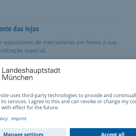
ente das lojas
 expositores de mercadorias em frente à sua
tilização especial.
 de habitação (segurança da habitação)
dentes de Munique cujo contrato de
são ou de processo de despejo.
s