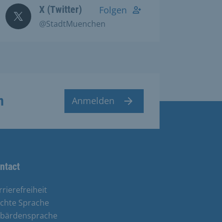
X (Twitter)
Folgen
@StadtMuenchen
n
Anmelden
ntact
rrierefreiheit
ichte Sprache
bärdensprache