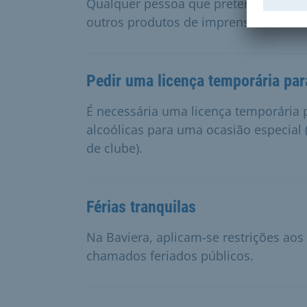
Qualquer pessoa que pretenda montar
outros produtos de imprensa necessita
Pedir uma licença temporária par
É necessária uma licença temporária 
alcoólicas para uma ocasião especial (
de clube).
Férias tranquilas
Na Baviera, aplicam-se restrições ao
chamados feriados públicos.