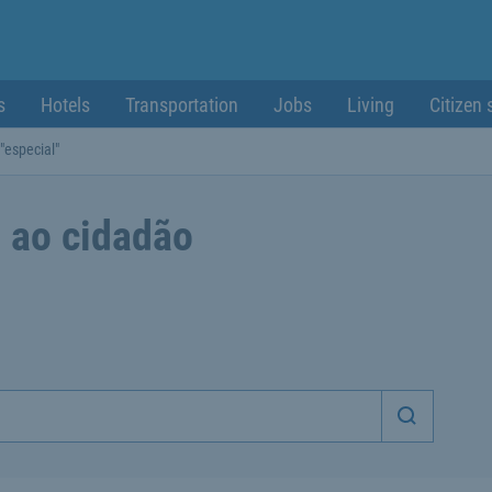
s
Hotels
Transportation
Jobs
Living
Citizen 
"especial"
 ao cidadão
Iniciar p