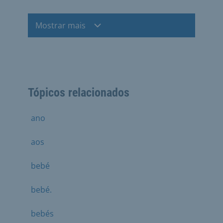
Mostrar mais
Tópicos relacionados
ano
aos
bebé
bebé.
bebés