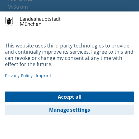
M-Strom
Bürgerservice
Hotels
Contact
Barrierefreiheit
Leichte Sprache
Gebärdensprache
Datenschutz
Kontakt
Impressum
© 2026 Portal München Betriebs GmbH & Co. KG - Ein Service der
Landeshauptstadt München und der Stadtwerke München GmbH