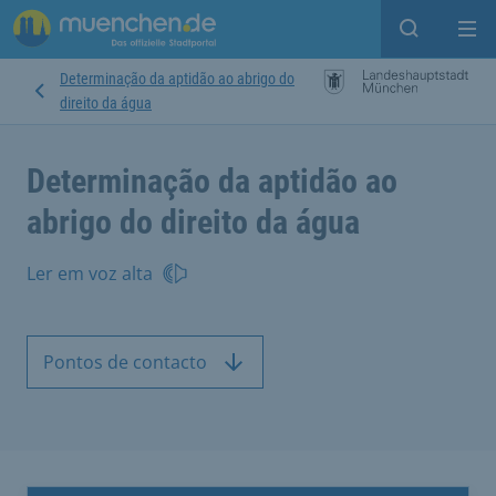
Open sear
Op
Determinação da aptidão ao abrigo do
direito da água
Determinação da aptidão ao
abrigo do direito da água
Ler em voz alta
Pontos de contacto