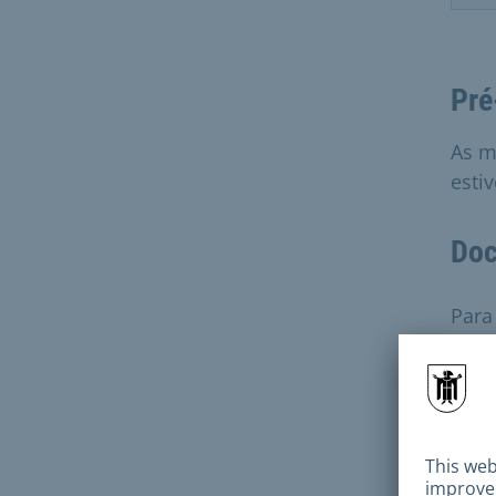
Pré
As m
esti
Doc
Para
C
e
E