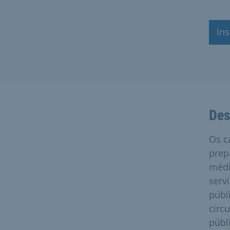
In
Des
Os c
prep
médi
serv
públ
circ
públ