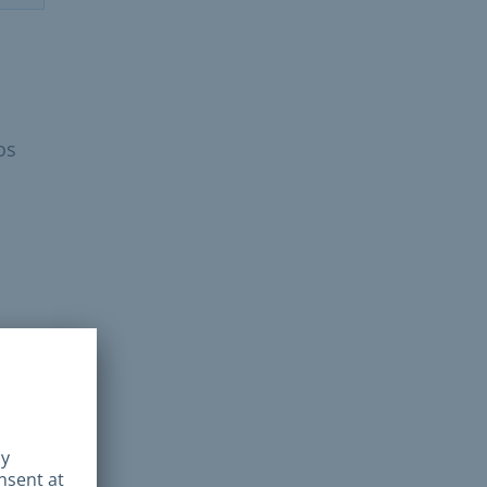
os
rar
da