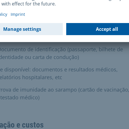
questionário preenchido
ase de avaliação preenchida
 o exame:
ocumento de identificação (passaporte, bilhete de
dentidade ou carta de condução)
e disponível: documentos e resultados médicos,
elatórios hospitalares, etc
rova de imunidade ao sarampo (cartão de vacinação
atestado médico)
ação e custos