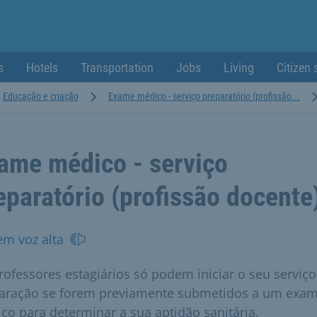
s
Hotels
Transportation
Jobs
Living
Citizen 
Educação e criação
Exame médico - serviço preparatório (profissão...
ame médico - serviço
eparatório (profissão docente
em voz alta
rofessores estagiários só podem iniciar o seu serviço
aração se forem previamente submetidos a um exa
co para determinar a sua aptidão sanitária.