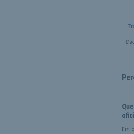
Tr
Dad
Per
Que
ofic
Em p