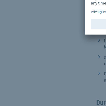
b
Para
D
i
s
r
P
Dur