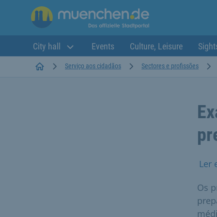
City hall
Events
Culture, Leisure
Sight
Startseite
Serviço aos cidadãos
Sectores e profissões
Ex
pr
Ler 
Os p
prep
médi