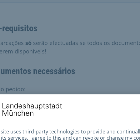
-requisitos
arcações
só
serão efectuadas se todos os document
verem disponíveis!
umentos necessários
 o pedido:
a ordem do Ministério da Educação e dos Assuntos
ulturais para a avaliação médica oficial. Pode encont
sta ordem no servidor de formulários do Ministério 
ducação e dos Assuntos Culturais.