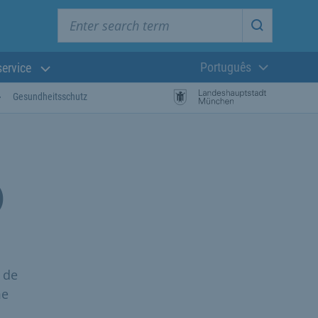
Enter search term
Start searc
Português
service
Língua atual:
Gesundheitsschutz
)
 de
me