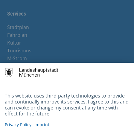
Services
Stadtplan
Fahrplan
Kultur
Tourismus
M-Strom
Bürgerservice
Hotels
Contact
Barrierefreiheit
Leichte Sprache
Gebärdensprache
Datenschutz