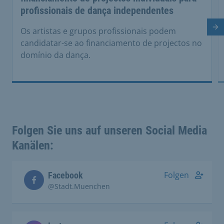
profissionais de dança independentes
Di
Os artistas e grupos profissionais podem
candidatar-se ao financiamento de projectos no
domínio da dança.
Folgen Sie uns auf unseren Social Media
Kanälen:
Folgen
Facebook
@Stadt.Muenchen