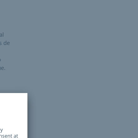
al
s de
o
ue.
em
 da