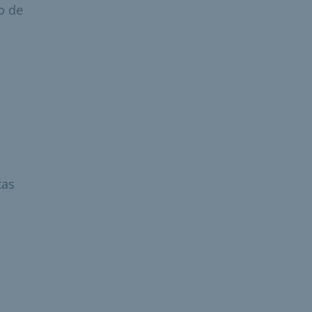
o de
tas