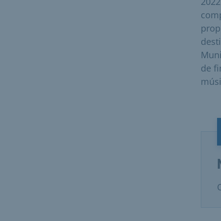
2022
comp
prop
dest
Muni
de f
mús