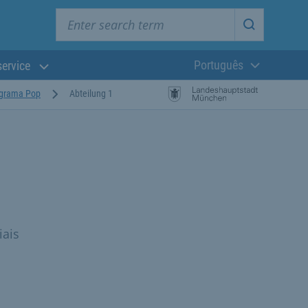
Enter search term
Start searc
Português
service
Língua atual:
ograma Pop
Abteilung 1
iais