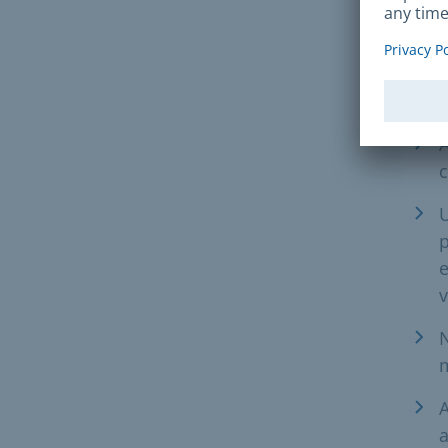
d
s
A
c
U
e
v
N
m
A
a