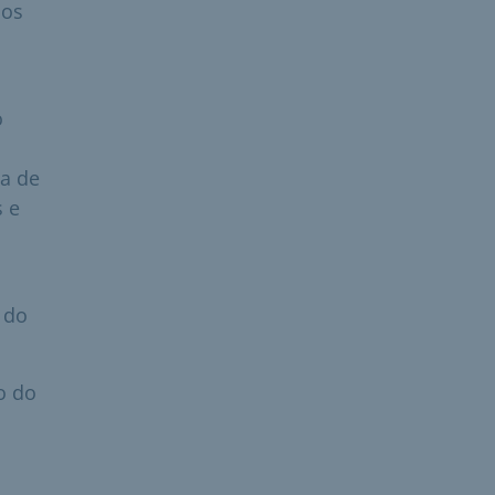
dos
o
a de
s e
 do
o do