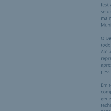
fest
se d
main
Muni
O De
todo
Até 
repr
apre
pess
Em t
comp
géne
tech