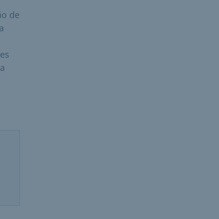
ão de
a
tes
da