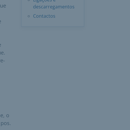
que
descarregamentos
o
Contactos
e
e
e.
e-
e, o
ipos.