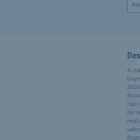
Po
Des
A ci
(suj
2026
fina
não 
de l
real
valo
fina