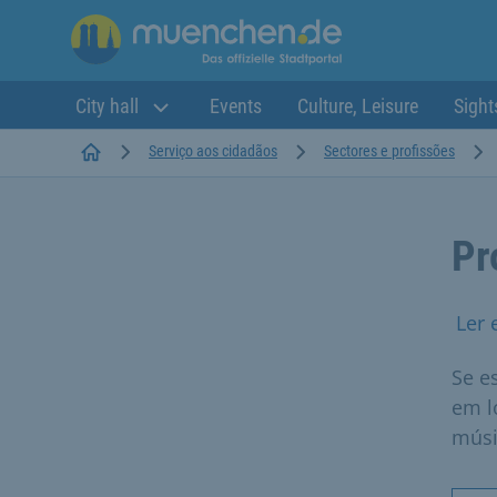
City hall
Events
Culture, Leisure
Sight
Startseite
Serviço aos cidadãos
Sectores e profissões
Pr
Ler 
Se e
em l
músi