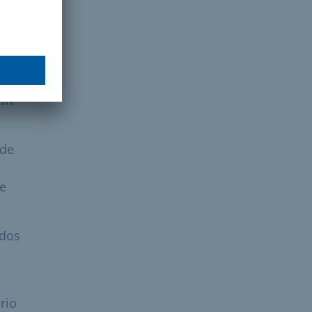
o
dem
 de
de
ados
rio