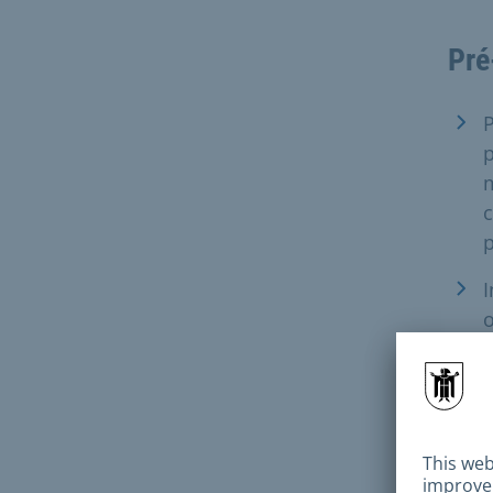
Pré
p
p
I
o
d
c
m
o
m