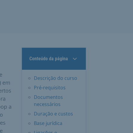
Conteúdo da página
e
Descrição do curso
) em
Pré-requisitos
ertos
Documentos
ora
necessários
pop a
Duração e custos
no
tes
Base jurídica
 e
Ligações e