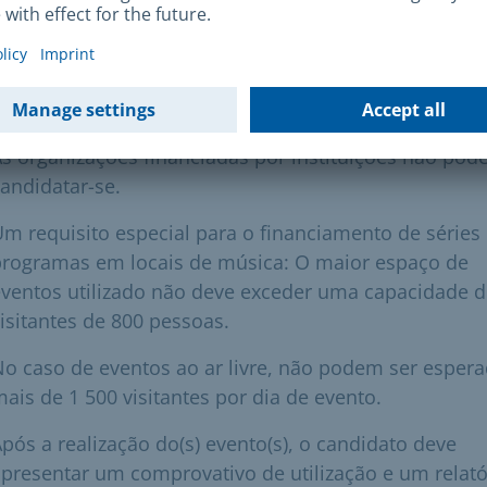
eve ser fornecida mediante pedido.
Os músicos de Munique têm uma participação
ignificativa no programa. As abordagens criativas sã
particularmente bem-vindas.
s organizações financiadas por instituições não po
andidatar-se.
m requisito especial para o financiamento de séries
programas em locais de música: O maior espaço de
ventos utilizado não deve exceder uma capacidade 
isitantes de 800 pessoas.
o caso de eventos ao ar livre, não podem ser esper
ais de 1 500 visitantes por dia de evento.
pós a realização do(s) evento(s), o candidato deve
presentar um comprovativo de utilização e um relató