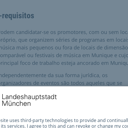
-requisitos
Podem candidatar-se os promotores, com ou sem loc
róprio, que organizem séries de programas em locai
música mais pequenos ou fora de locais de dimensão
comparável ou festivais de música em Munique e cuj
rincipal foco de trabalho esteja ancorado em Muniq
ndependentemente da sua forma jurídica, os
rganizadores de eventos são todos aqueles que se
edicam à organização, conceção e realização de
oncertos e/ou festivais, independentemente de ser
úsicos, associações culturais, colectivos, DJs ou
rganizadores profissionais a tempo inteiro no sector
úsica pop. A prova de autorização de representação