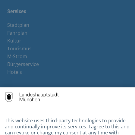
Services
Stadtplan
Fahrplan
Kultur
Tourismus
M-Strom
Bürgerservice
Hotels
Contact
Barrierefreiheit
Leichte Sprache
Gebärdensprache
Datenschutz