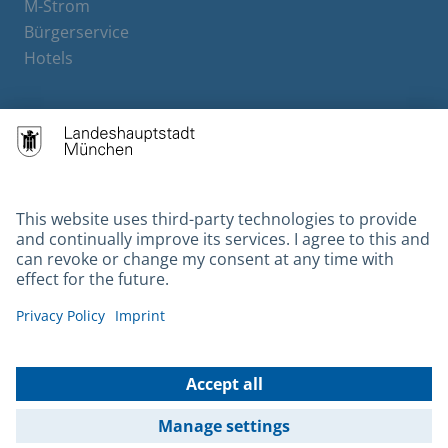
M-Strom
Bürgerservice
Hotels
Contact
Barrierefreiheit
Leichte Sprache
Gebärdensprache
Datenschutz
Kontakt
Impressum
© 2026 Portal München Betriebs GmbH & Co. KG - Ein Service der
Landeshauptstadt München und der Stadtwerke München GmbH