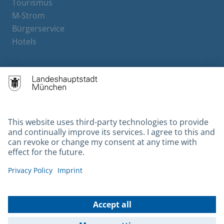
Tourismus
M-Strom
Bürgerservice
Hotels
Contact
Barrierefreiheit
Leichte Sprache
Gebärdensprache
Datenschutz
Kontakt
Impressum
© 2026 Portal München Betriebs GmbH & Co. KG - Ein Service der
Landeshauptstadt München und der Stadtwerke München GmbH