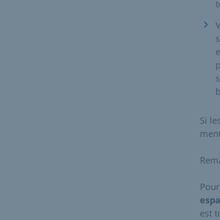
t
V
s
e
p
s
b
Si l
ment
Rema
Pour
espa
est 