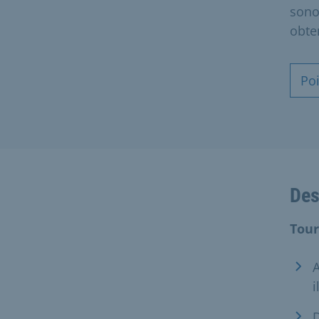
sono
obte
Poi
Des
Tour
A
i
D