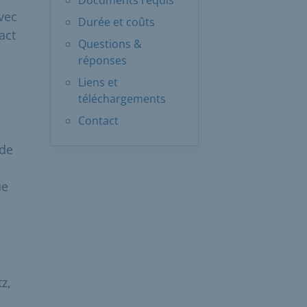
Documents requis
vec
Durée et coûts
act
Questions &
réponses
Liens et
téléchargements
Contact
 de
ue
z,