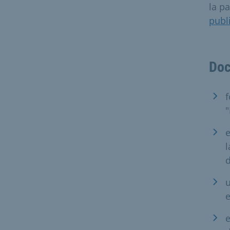
la p
publ
Doc
"
e
l
u
e
e