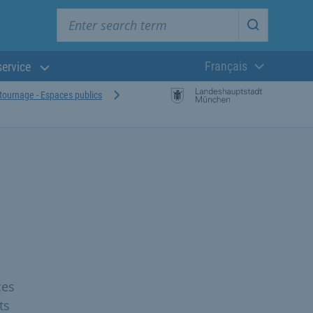
Enter search term
Start searc
Français
service
Langue actuelle
 tournage - Espaces publics
ces
ts