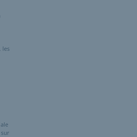
a
 les
iale
 sur