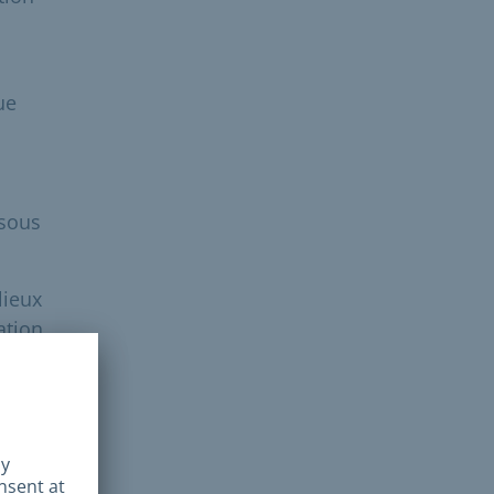
ue
 sous
lieux
ation