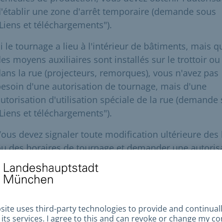
'établir une zone d'arrêt temporaire (demande sous
Liens et téléchargements").
i le tournage a lieu à l'intérieur de bâtiments, mais q
es moyens auxiliaires sont installés sur le trottoir ou
ans la rue (projecteurs, remorques), vous n'avez pas
esoin d'une autorisation de tournage, mais d'une
utorisation d'utilisation spéciale de la rue (demande
Liens et téléchargements").
ous devez signaler toute modification ultérieure des 
u des horaires de tournage et demander une autoris
supplémentaire.
ditions préalables