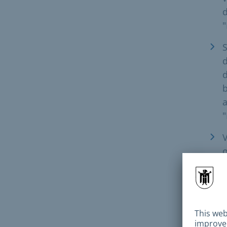
d
"
S
d
d
b
a
"
V
o
Con