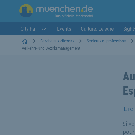
City hall
Events
Culture, Leisure
Sight
Startseite
Service aux citoyens
Secteurs et professions
Verkehrs- und Bezirksmanagement
Au
Es
Lire
Si v
pour