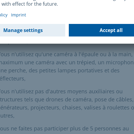
 n'avez
pas
besoin d'
autorisation de tournage
si
ous tournez exclusivement sur des trottoirs et dans 
ones piétonnes et que vous ne gênez pas la circulati
es piétons,
ous n'utilisez qu'une caméra à l'épaule ou à la main,
maximum une caméra avec un trépied, un microphon
ne perche, des petites lampes portatives et des
éflecteurs,
ous n'utilisez pas d'autres moyens auxiliaires ou
tructures tels que drones de caméra, pose de câbles,
énérateurs, projecteurs, chaises, valises à roulettes 
utres,
ous ne faites pas participer plus de 5 personnes au