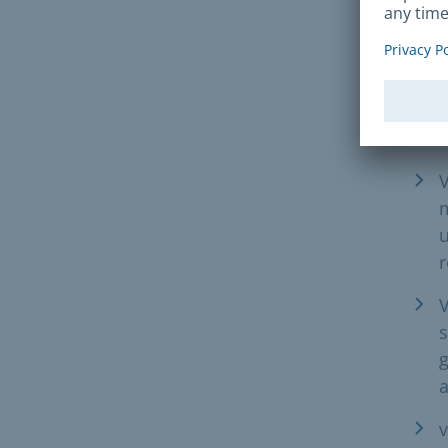
Vous
V
z
d
V
u
r
V
s
g
a
v