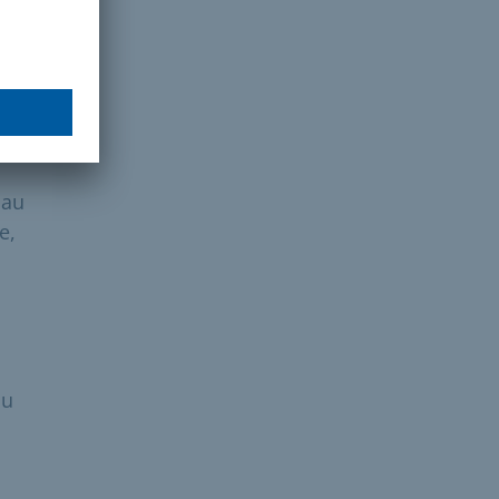
des
on
 au
e,
ou