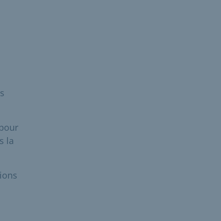
s
 pour
s la
sions