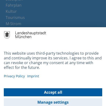
Fahrplan
Kultur
Tourismus
M-Strom
Bürgerservice
Hotels
Contact
Barrierefreiheit
Leichte Sprache
Gebärdensprache
Datenschutz
Kontakt
Impressum