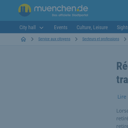
City hall
Events
Culture, Leisure
Sight
Startseite
Service aux citoyens
Secteurs et professions
Ré
tr
Lire
Lors
reti
retir