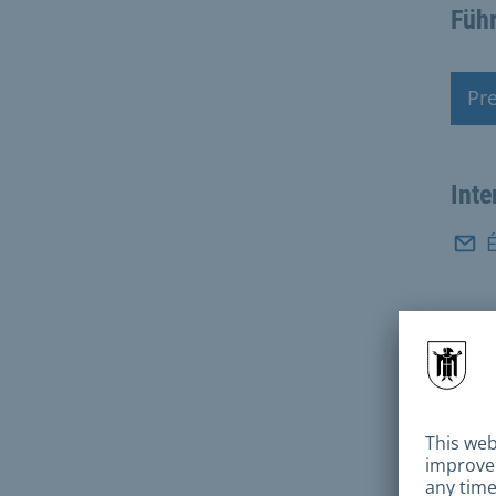
Führ
Pr
Ren
Inte
Tél
Adr