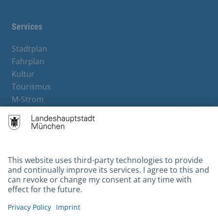
Services
Stadtplan
Fahrplan
Kultur
Tourismus
M-Strom
Bürgerservice
Hotels
Contact
Barrierefreiheit
Leichte Sprache
Gebärdensprache