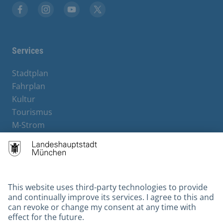
Facebook
Instagram
YouTube
X
Services
Stadtplan
Fahrplan
Kultur
Tourismus
M-Strom
Bürgerservice
Hotels
Contact
Barrierefreiheit
Leichte Sprache