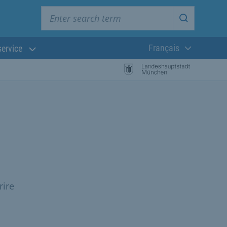
Enter search term
Start searc
Français
service
Langue actuelle
rire