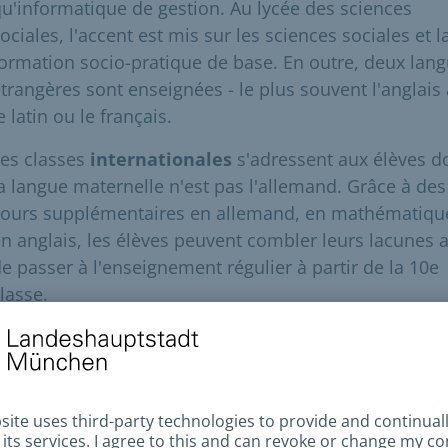
u'informatique de gestion. Au lycée des sciences
ociales, l'accent est mis sur les sciences sociales et l
ormation socio-pratique de base. En outre, deux lan
trangères sont enseignées - le plus souvent l'anglais
e latin ou le français.
es classes
internationales
s'adressent aux élèves d
a langue maternelle n'est pas l'allemand. Grâce à des
cours supplémentaires en allemand, en mathématiqu
n anglais, les élèves peuvent combler leurs lacunes 
e passer à l'enseignement régulier à partir de la 10e
lasse.
Remarque importante