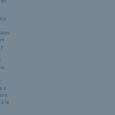
en
n'a
dates
nt
 y
t
une
t
e à
aire
 à la