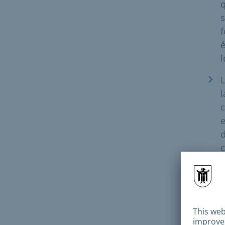
q
s
f
é
l
L
l
e
d
c