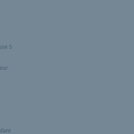
sse 5
teur
nfant