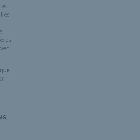
 et
lles
e
ères
avec
ique
st
WG,