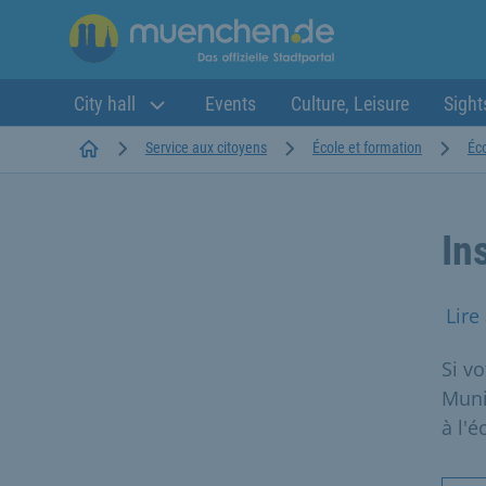
City hall
Events
Culture, Leisure
Sight
Startseite
Service aux citoyens
École et formation
Éc
In
Lire
Si v
Muni
à l'é