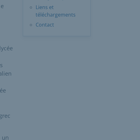
le
Liens et
téléchargements
Contact
lycée
es
alien
cée
 grec
 un