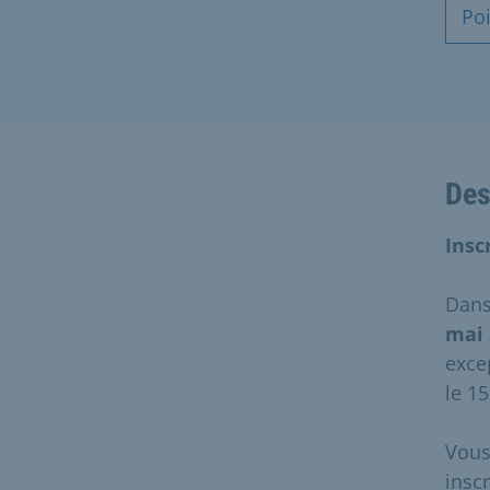
Poi
Des
Insc
Dans
mai 
exce
le 1
Vous
inscr