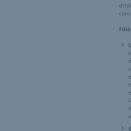
d'inf
conc
Fili
(
é
s
e
m
e
l
é
a