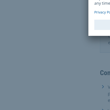
Con
V
p
e