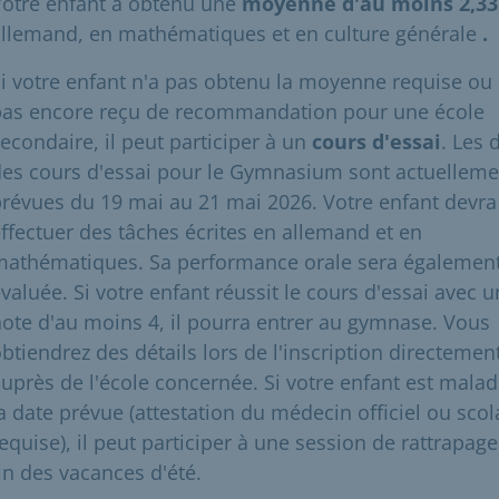
Votre enfant a obtenu une
moyenne d'au moins 2,33
allemand, en mathématiques et en culture générale
.
i votre enfant n'a pas obtenu la moyenne requise ou 
pas encore reçu de recommandation pour une école
econdaire, il peut participer à un
cours d'essai
. Les 
es cours d'essai pour le Gymnasium sont actuelleme
révues du 19 mai au 21 mai 2026. Votre enfant devra
ffectuer des tâches écrites en allemand et en
mathématiques. Sa performance orale sera égalemen
valuée. Si votre enfant réussit le cours d'essai avec 
ote d'au moins 4, il pourra entrer au gymnase. Vous
btiendrez des détails lors de l'inscription directemen
uprès de l'école concernée. Si votre enfant est malad
a date prévue (attestation du médecin officiel ou scol
equise), il peut participer à une session de rattrapage
in des vacances d'été.