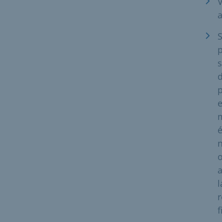
S
s
d
p
e
é
n
o
a
l
r
f