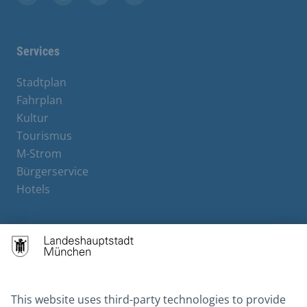
Facebook
Instagram
YouTube
X
Services
Stadtplan
Fahrplan
Kultur
Tourismus
M-Strom
Bürgerservice
Hotels
Contact
Barrierefreiheit
Leichte Sprache
Gebärdensprache