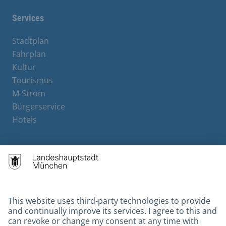
Services
Stadtplan
Fahrplan
Kultur
Tourismus
M-Strom
Bürgerservice
Hotels
Contact
Barrierefreiheit
Leichte Sprache
Gebärdensprache
Datenschutz