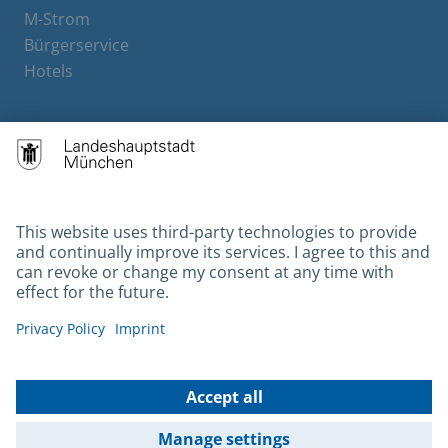
M-Strom
Bürgerservice
Hotels
Contact
Barrierefreiheit
Leichte Sprache
Gebärdensprache
Datenschutz
Kontakt
Impressum
© 2026 Portal München Betriebs GmbH & Co. KG - Ein Service der
Landeshauptstadt München und der Stadtwerke München GmbH