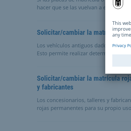
hacer que se las vuelvan a estampar.
Solicitar/cambiar la matrícula ro
Los vehículos antiguos dados de baja
Esto permite realizar determinados tray
Solicitar/cambiar la matrícula roj
y fabricantes
Los concesionarios, talleres y fabric
rojas permanentes para su propio uso