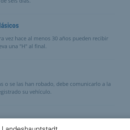
de seis días.
lásicos
ra vez hace al menos 30 años pueden recibir
va una "H" al final.
las o se las han robado, debe comunicarlo a la
egistrado su vehículo.
inas de los sellos están deterioradas, puede