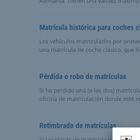
Alemania. Tienen una validez máxima 
Matrícula histórica para coches c
Los vehículos matriculados por prime
una matrícula de coche clásico, que lle
Pérdida o robo de matrículas
Si ha perdido una (o las dos) matrícu
oficina de matriculación donde esté r
Retimbrado de matrículas
Si las placas de matrícula o las pegat