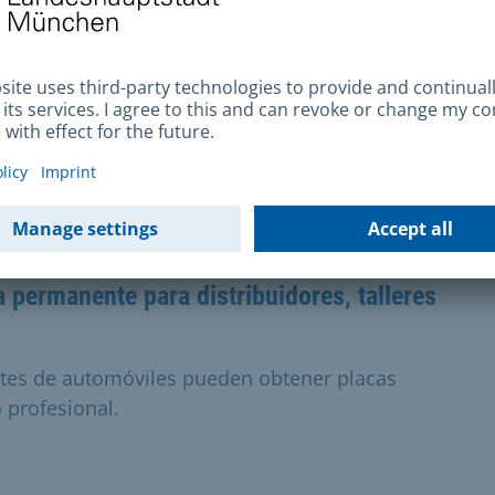
ja permanente para coches clásicos
 pueden recibir una matrícula roja permanente.
ectos (si están justificados).
a permanente para distribuidores, talleres
antes de automóviles pueden obtener placas
 profesional.