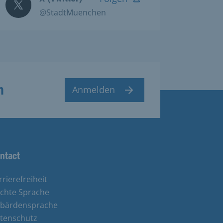
@StadtMuenchen
n
Anmelden
ntact
rrierefreiheit
ichte Sprache
bärdensprache
tenschutz