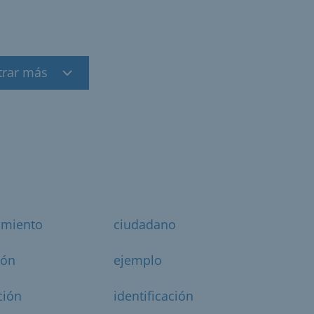
trar más
amiento
ciudadano
ión
ejemplo
ción
identificación