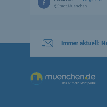
@Stadt.Muenchen
Immer aktuell: N
Übergreifende Links