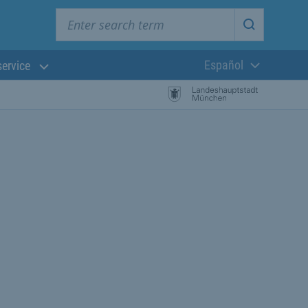
Enter search term
Start searc
Español
service
Lengua actual:
búsqueda