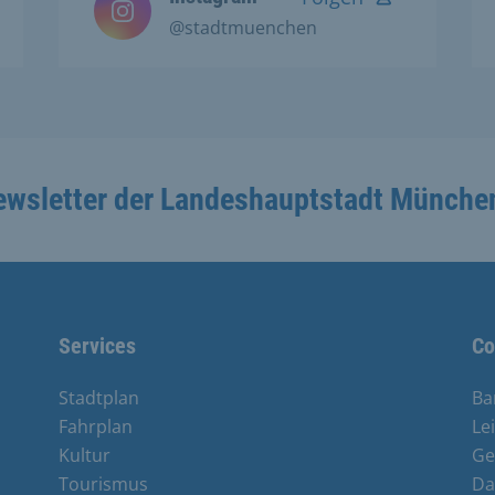
@stadtmuenchen
ewsletter der Landeshauptstadt Münche
Services
Co
Stadtplan
Ba
Fahrplan
Le
Kultur
Ge
Tourismus
Da