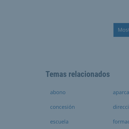
Mos
Temas relacionados
abono
aparc
concesión
direcc
escuela
forma