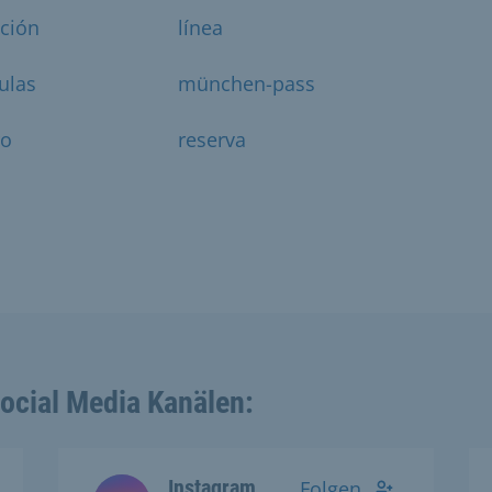
ación
línea
ulas
münchen-pass
o
reserva
Social Media Kanälen:
Instagram
Folgen