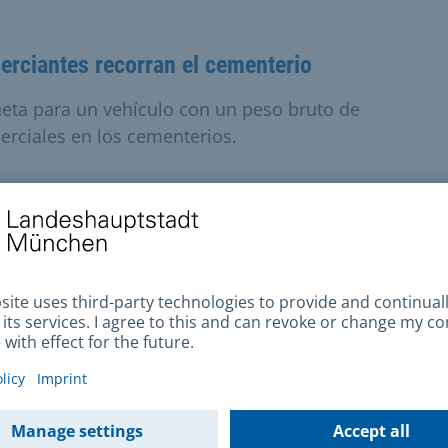
erciantes recorran el cementerio
ñeta para un vehículo con un peso bruto de
erciales en los cementerios.
ciudadano
o
entrada
rio
jardineras