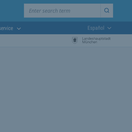
Enter search term
Start searc
Español
service
Lengua actual:
búsqueda