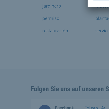
jardinero
macet
permiso
planta
restauración
servic
Folgen Sie uns auf unseren 
Facebook
Folgen