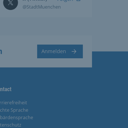
@StadtMuenchen
n
Anmelden
ntact
rrierefreiheit
ichte Sprache
bärdensprache
tenschutz