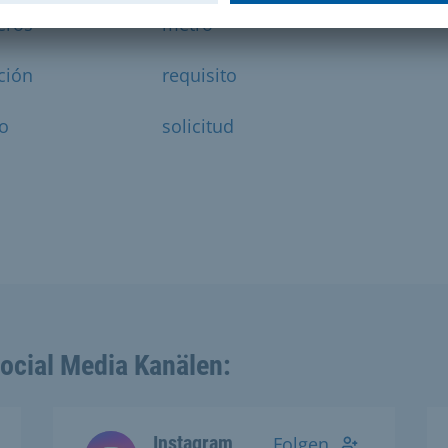
eros
metro
ción
requisito
io
solicitud
Social Media Kanälen:
Instagram
Folgen