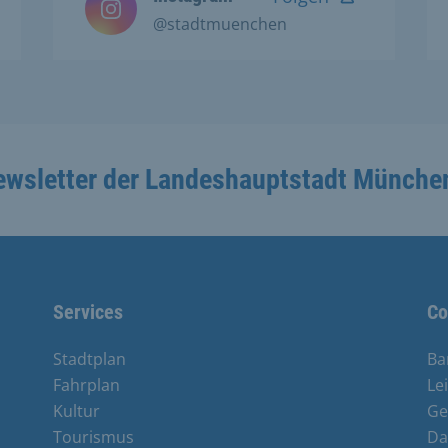
@stadtmuenchen
ewsletter der Landeshauptstadt Münche
Services
Co
Stadtplan
Ba
Fahrplan
Le
Kultur
Ge
Tourismus
Da