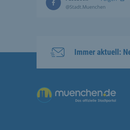
@Stadt.Muenchen
Immer aktuell: N
Übergreifende Links