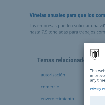
Viñetas anuales para que los com
Las empresas pueden solicitar una vi
hasta 7,5 toneladas para trabajos com
Temas relacionados
autorización
caso
comercio
edifici
enverdecimiento
indust