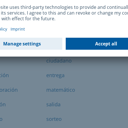
es que ya no se conservan en las oficinas del
ciudadano
ción
entrega
oración
matemático
ión
salida
io
sorteo