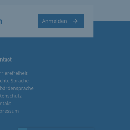
n
Anmelden
ntact
rrierefreiheit
ichte Sprache
bärdensprache
tenschutz
ntakt
pressum