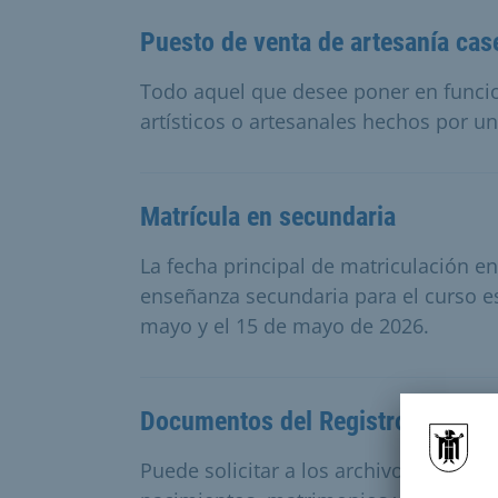
Puesto de venta de artesanía cas
Todo aquel que desee poner en funcio
artísticos o artesanales hechos por 
Matrícula en secundaria
La fecha principal de matriculación en
enseñanza secundaria para el curso es
mayo y el 15 de mayo de 2026.
Documentos del Registro Civil de
Puede solicitar a los archivos municip