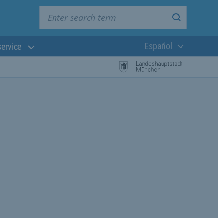
Enter search term
Start searc
Español
service
Lengua actual:
búsqueda