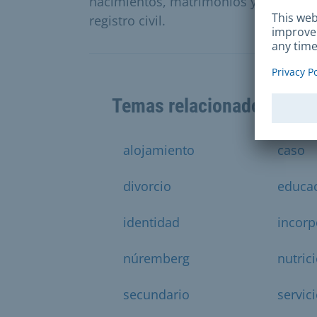
nacimientos, matrimonios y defuncion
registro civil.
Temas relacionados
alojamiento
caso
divorcio
educa
identidad
incorp
núremberg
nutric
secundario
servic