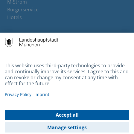
M-Strom
Bürgerservice
Hotels
Contact
Barrierefreiheit
Leichte Sprache
Gebärdensprache
Datenschutz
Kontakt
Impressum
© 2026 Portal München Betriebs GmbH & Co. KG - Ein Service der
Landeshauptstadt München und der Stadtwerke München GmbH