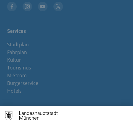
Facebook
Instagram
YouTube
X
Services
Stadtplan
Fahrplan
Kultur
Tourismus
M-Strom
Bürgerservice
Hotels
Contact
Barrierefreiheit
Leichte Sprache