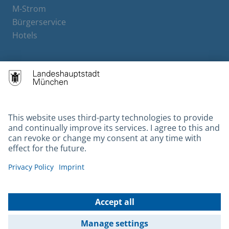
M-Strom
Bürgerservice
Hotels
Contact
Barrierefreiheit
Leichte Sprache
Gebärdensprache
Datenschutz
Kontakt
Impressum
© 2026 Portal München Betriebs GmbH & Co. KG - Ein Service der
Landeshauptstadt München und der Stadtwerke München GmbH