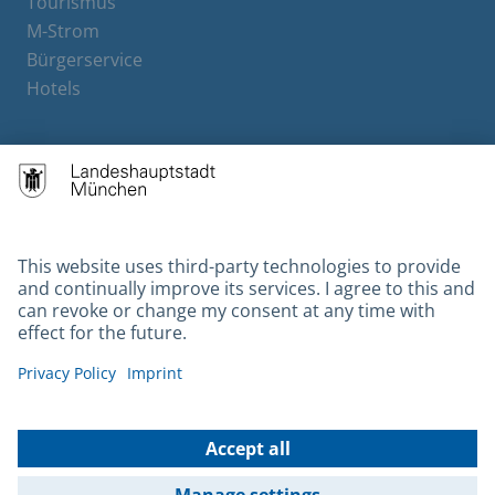
Tourismus
M-Strom
Bürgerservice
Hotels
Contact
Barrierefreiheit
Leichte Sprache
Gebärdensprache
Datenschutz
Kontakt
Impressum
© 2026 Portal München Betriebs GmbH & Co. KG - Ein Service der
Landeshauptstadt München und der Stadtwerke München GmbH