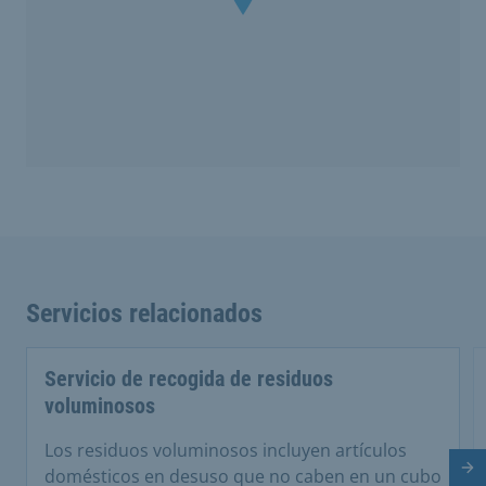
Servicios relacionados
Servicio de recogida de residuos
voluminosos
Los residuos voluminosos incluyen artículos
Di
domésticos en desuso que no caben en un cubo