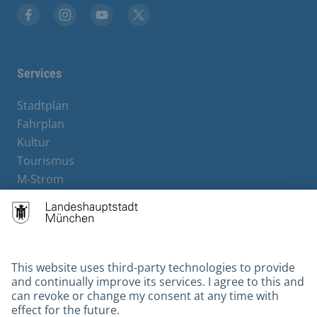
Facebook
Instagram
YouTube
X
Services
Stadtplan
Fahrplan
Kultur
Tourismus
M-Strom
Bürgerservice
Hotels
Contact
Barrierefreiheit
Leichte Sprache