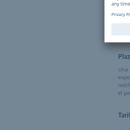
de l
Dur
Plaz
Una 
expe
noti
el p
Tari