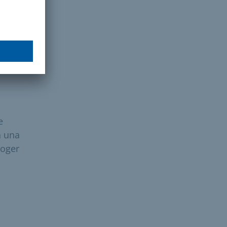
e
á una
coger