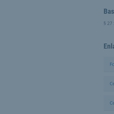
Bas
§ 27
Enl
F
Ce
C