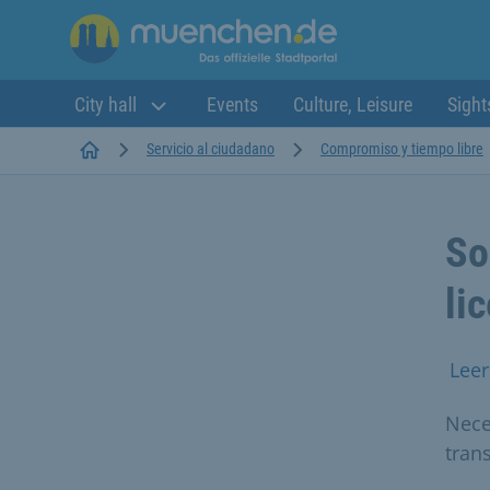
City hall
Events
Culture, Leisure
Sight
Startseite
Servicio al ciudadano
Compromiso y tiempo libre
So
li
Leer
Neces
trans