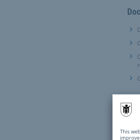
Doc
C
C
r
C
Todo
la so
auto
de 0
La p