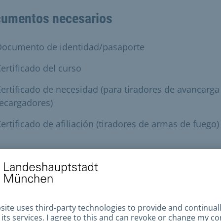
umentos necesarios
Documento de identidad/pasaporte
ertificado del curso
ertificado de necesidad (para tiradores de avancarga
ecargadores)
ertificado de afiliación (tiradores de armas de fuego)
s los documentos pertinentes que deban presentars
licitud deberán presentarse en original y fotocopia. Si
ridades tienen que hacer las copias, se cobrará una t
,50 EUR por copia.
rórroga de la licencia de explosivos sólo es posible a