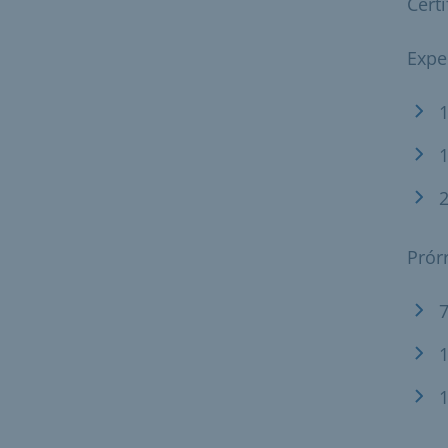
Cert
Expe
1
1
2
Prór
7
1
1