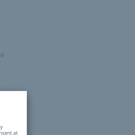
 o
e con
 las
asa
ntes