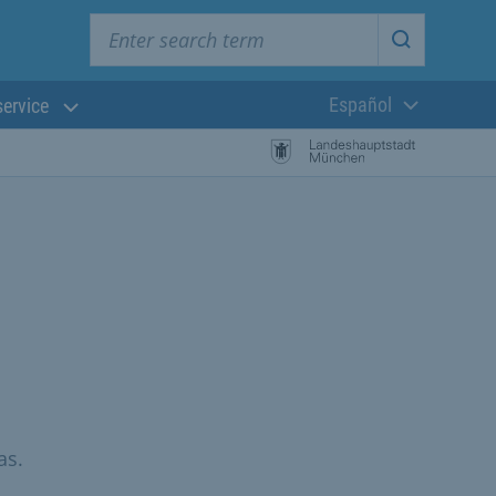
Enter search term
Start searc
Español
service
Lengua actual:
as.