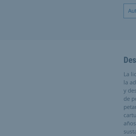
Au
Des
La l
la a
y de
de p
peta
cart
años
sust