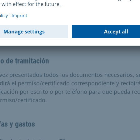
a fecha de caducidad.
ación y costes
o de tramitación
vez presentados todos los documentos necesarios, s
dirá el permiso/certificado correspondiente y recibir
ficación por escrito o por teléfono para que pueda re
ermiso/certificado.
fas y gastos