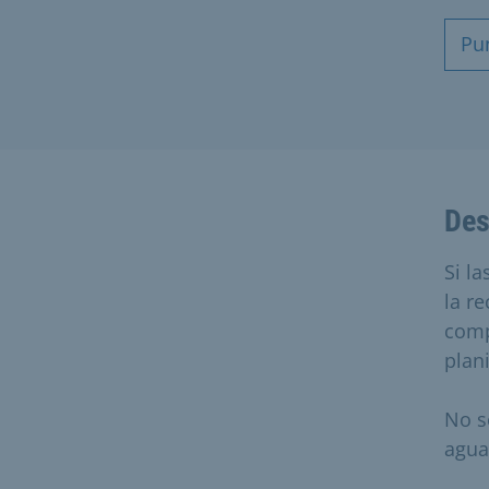
Pu
Des
Si l
la r
comp
plan
No s
agua