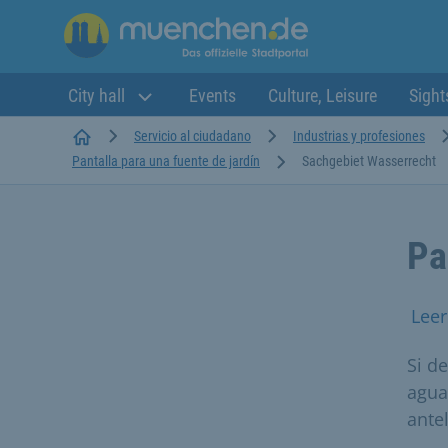
City hall
Events
Culture, Leisure
Sight
Startseite
Servicio al ciudadano
Industrias y profesiones
Pantalla para una fuente de jardín
Sachgebiet Wasserrecht
Pa
Leer
Si d
agua
ante