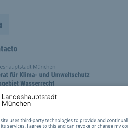
tacto
eshauptstadt München
rat für Klima- und Umweltschutz
hgebiet Wasserrecht
cción de Internet
nviar un correo electrónico