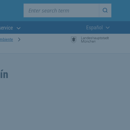
Enter search term
Start searc
Español
service
Lengua actual:
ambiente
ín