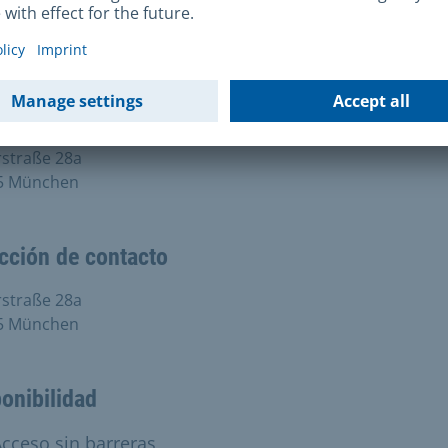
cción postal
eshauptstadt München
at für Klima- und Umweltschutz
gebiet Wasserrecht
straße 28a
5 München
cción de contacto
straße 28a
5 München
onibilidad
onible:
cceso sin barreras