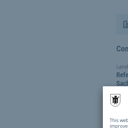
Con
Land
Refe
Sac
Dire
E