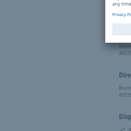
Dire
Land
Refer
Sach
Bayer
8033
Dire
Bayer
8033
Disp
Disp
A