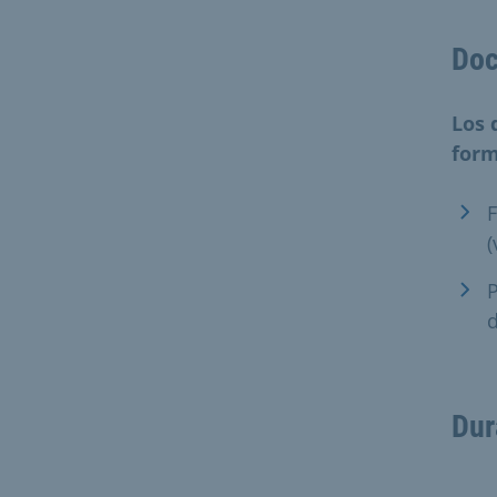
Doc
Los 
form
F
(
P
d
Dur