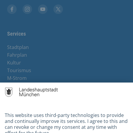
Facebook
Instagram
YouTube
X
Services
Stadtplan
Fahrplan
Kultur
Tourismus
M-Strom
Bürgerservice
Hotels
Contact
Barrierefreiheit