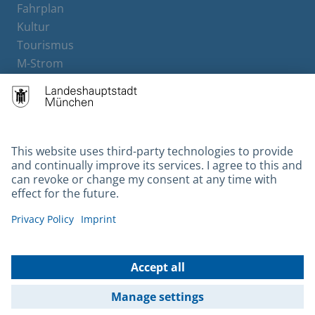
Fahrplan
Kultur
Tourismus
M-Strom
Bürgerservice
Hotels
Contact
Barrierefreiheit
Leichte Sprache
Gebärdensprache
Datenschutz
Kontakt
Impressum