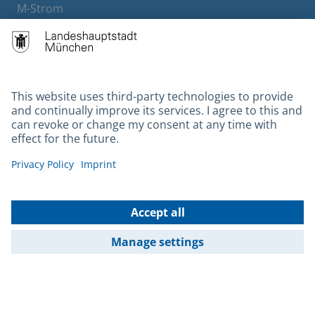
M-Strom
Bürgerservice
Hotels
Contact
Barrierefreiheit
Leichte Sprache
Gebärdensprache
Datenschutz
Kontakt
Impressum
© 2026 Portal München Betriebs GmbH & Co. KG - Ein Service der
Landeshauptstadt München und der Stadtwerke München GmbH