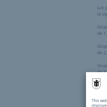
Las 
la s
Grup
de 1
Grup
de 2
Grup
de 3
Grup
igual
Si s