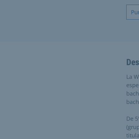
Pu
Des
La W
espe
bachi
bachi
De 5
(gru
titu