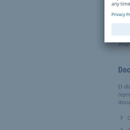
se c
matr
Teng
una 
será
asign
Doc
El dí
repr
docu
C