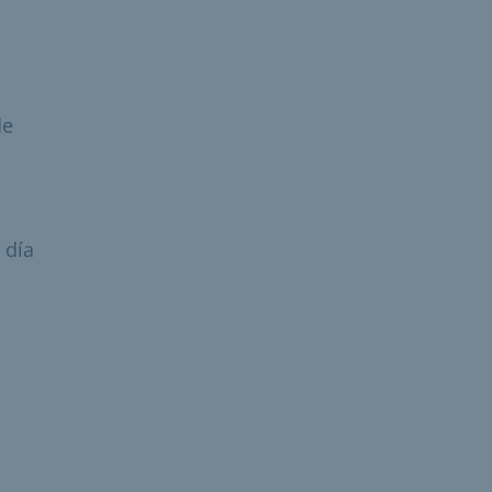
de
 día