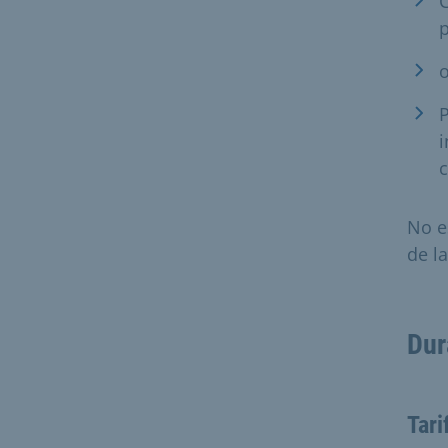
C
p
o
i
c
No e
de la
Dur
Tari