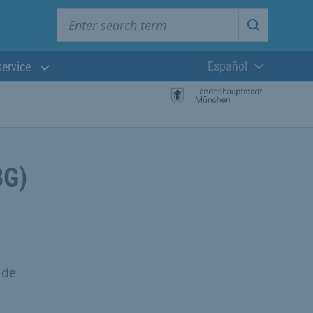
Enter search term
Start searc
Español
service
Lengua actual:
BG)
 de