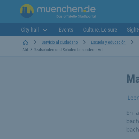
City hall
Events
Culture, Leisure
Sight
Startseite
Servicio al ciudadano
Escuela y educación
Abt. 3 Realschulen und Schulen besonderer Art
Ma
Leer
En l
bachi
bachi