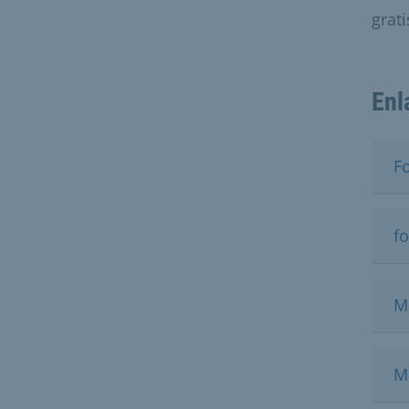
grati
Enl
Fo
fo
Ma
M