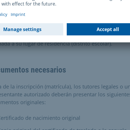
elebrará un sorteo. Si su hijo no obtiene plaza, puede
icularlo en un instituto o en una escuela secundaria.
a en cuenta los requisitos para matricular a su hijo e
escuela primaria o secundaria. De lo contrario, su hij
 matriculado automáticamente en la escuela secunda
ada a su lugar de residencia (distrito escolar).
umentos necesarios
a de la inscripción (matrícula), los tutores legales o u
esentante autorizado deberán presentar los siguiente
mentos originales:
ertificado de nacimiento original