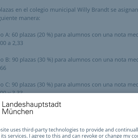
plazas en el colegio municipal Willy Brandt se asigna
iguiente manera:
o A: 60 plazas (20 %) para alumnos con una nota me
,00 a 2,33
o B: 90 plazas (30 %) para alumnos con una nota me
,66
o C: 90 plazas (30 %) para alumnos con una nota me
,00 y 3,33
o D: 60 plazas (20 %) para alumnos con una nota me
 o superior a 3,66
e inscriben más niños de los que hay plazas disponibl