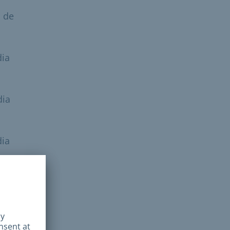
n de
dia
dia
dia
dia
es,