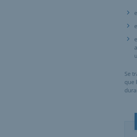
e
e
e
a
Se t
que 
dura