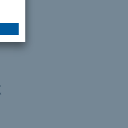
n
o
ria
n
s