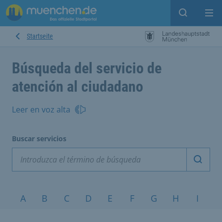
Open sear
Op
Startseite
Búsqueda del servicio de
atención al ciudadano
Leer en voz alta
Buscar servicios
Inicia
Temas A-Z
A
B
C
D
E
F
G
H
I
J