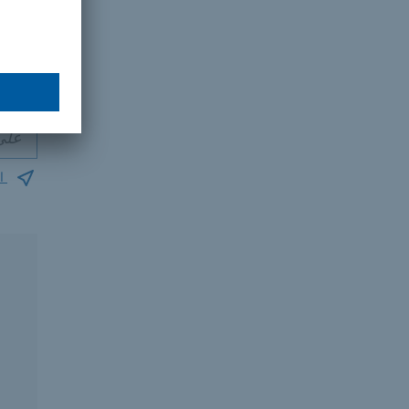
مراك
موقعك
ا