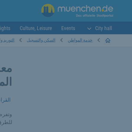
ights
Culture, Leisure
Events
City hall
Startseite
خدمة المواطن
السكن والتسجيل
التوريد و
معل
الم
القرا
وتفرض 
للطرق