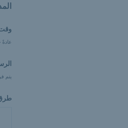
المد
وقت 
عادةً خلال 
الرس
يتم فرض رسو
طرق 