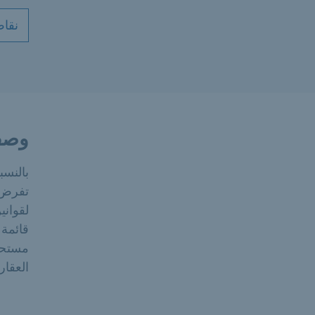
نقاط
وصف
بالنسب
تفرض م
لقواني
قائمة 
مستحق
العقار