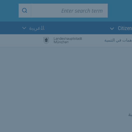
Enter search term
Start search
ﺎﻠﻋﺮﺒﻳﺓ
Citizen
اللغة الحالية:
مات في التنمية
ة