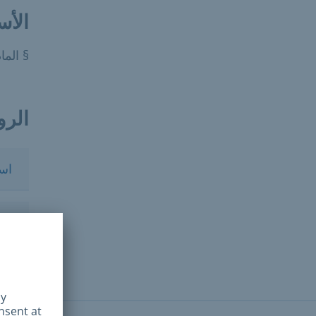
الأس
§ المادة 127 وما يل
الرو
اس
الن