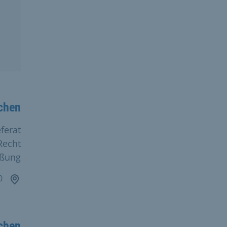
chen
ferat
Recht
eßung
Friedenstraße 40
chen