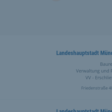
Landeshauptstadt Mün
Baure
Verwaltung und 
VV - Erschli
Landeshauptstadt Mün