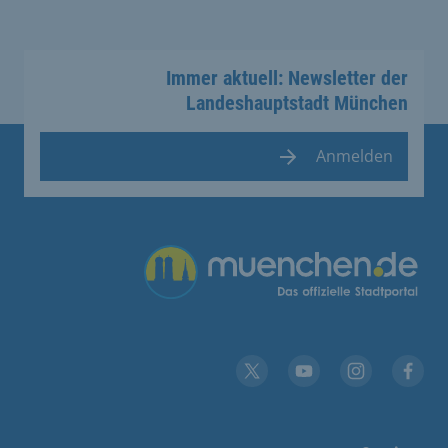
Immer aktuell: Newsletter der
Landeshauptstadt München
Anmelden
Übergreifende Links
YouTube
X
Instagram
Facebook