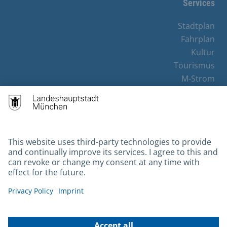
Services
Stadtplan
Fahrplan
Kultur
Tourismus
M-Strom
Bürgerservice
Hotels
Contact
Barrierefreiheit
Leichte Sprache
Gebärdensprache
Datenschutz
Kontakt