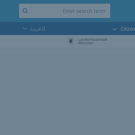
Enter search term
Start search
ﺎﻠﻋﺮﺒﻳﺓ
Citizen
اللغة الحالية: