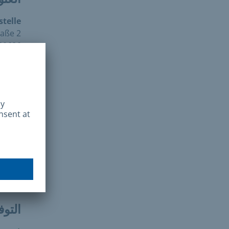
telle
raße 2
0686 München
فاكس:
عنوا
 19-21
1373 München
is: 21
اتصل بن
التوف