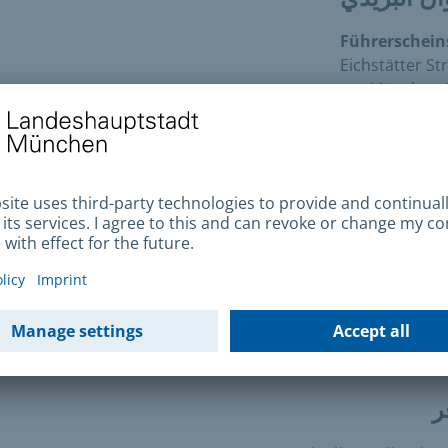
Führerscheins
Eichstätter St
8
+49 89 233-68808
ن الاتصال
Garmischer Straße
8
Lagehinwe
ا كتابيًا أو عبر
نموذج الاتصال
الخاص بنا
ر