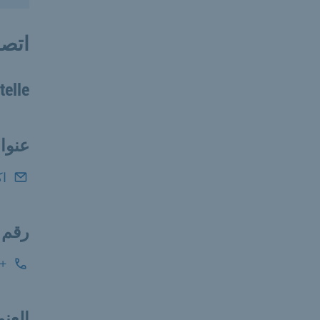
اتصل
telle
عنوان
اك
رقم 
49 89 233-96090
العنو