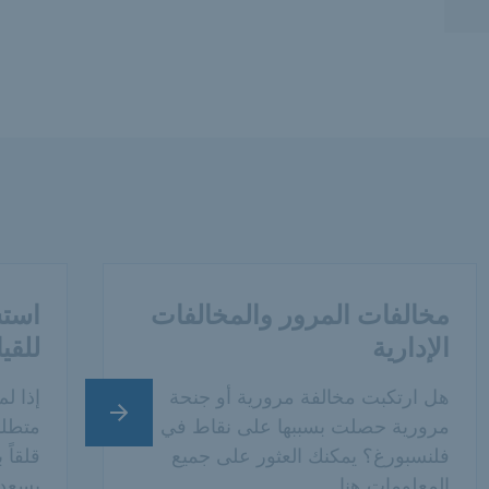
مخالفات المرور والمخالفات
استش
الإدارية
للقي
هل ارتكبت مخالفة مرورية أو جنحة
إذا ل
الشريحة التالية
مرورية حصلت بسببها على نقاط في
متطلب
فلنسبورغ؟ يمكنك العثور على جميع
قلقاً
المعلومات هنا.
يسعدن