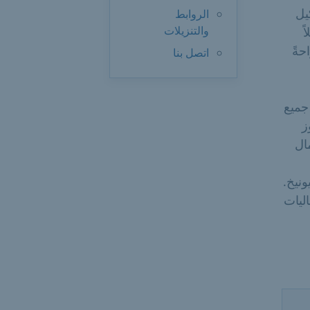
يل
الروابط
والتنزيلات
ً
حةً
اتصل بنا
جميع
ز
شهد عام 2022 استكمال
نيخ.
ليات