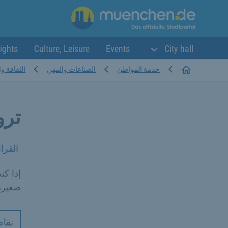
ights
Culture, Leisure
Events
City hall
Startseite
خدمة المواطن
الصناعات والمهن
الثقافة و
ترو
القرا
إذا ك
صغيرة
نقاط