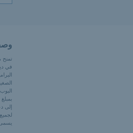
وصف
البرام
الصغير
إلى د
لجميع
يسمى ب