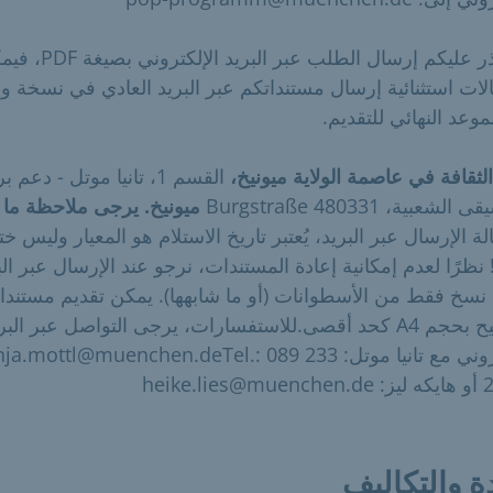
إذا تعذر عليكم إرسال الطلب عبر البر
ات استثنائية إرسال مستنداتكم عبر البريد العادي في نسخة و
موعد النهائي للتقديم.
الثقافة في عاصمة الولاية ميونيخ،
القسم 1، تانيا موتل - دعم 
لشعبية، Burgstraße 480331
ميونيخ. يرجى ملاحظة ما 
ة الإرسال عبر البريد، يُعتبر تاريخ الاستلام هو المعيار وليس خت
! نظرًا لعدم إمكانية إعادة المستندات، نرجو عند الإرسال عبر الب
نسخ فقط من الأسطوانات (أو ما شابهها). يمكن تقديم مستند
الترشيح بحجم A4 كحد أقصى.للاستفسارات، يرجى التواصل عبر البر
الإلكتروني مع تانيا موتل: a.mottl@muenchen.deTel.: 089 233
heike.l
ة والتكاليف