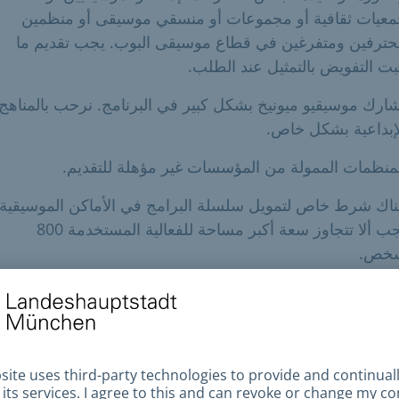
عيات ثقافية أو مجموعات أو منسقي موسيقى أو منظمين
ترفين ومتفرغين في قطاع موسيقى البوب. يجب تقديم ما
بت التفويض بالتمثيل عند الطلب.
ارك موسيقيو ميونيخ بشكل كبير في البرنامج. نرحب بالمناهج
إبداعية بشكل خاص.
منظمات الممولة من المؤسسات غير مؤهلة للتقديم.
اك شرط خاص لتمويل سلسلة البرامج في الأماكن الموسيقية:
يجب ألا تتجاوز سعة أكبر مساحة للفعالية المستخدمة 800
خص.
لنسبة للفعاليات التي تقام في الهواء الطلق، لا يجوز توقع أكثر
ائر في يوم الفعالية.
د الانتهاء من الفعالية (الفعاليات)، يجب على مقدم الطلب
ديم دليل على الاستخدام وتقرير إلى دائرة الثقافة. فترة