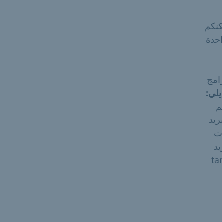
يد الإلكتروني بصيغة PDF، فيمكنكم
احدة
برامج
يلي:
م
ريد
ات
يد
tanj