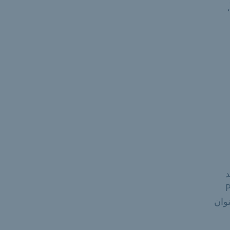
بريد
تجاوز حجم ملف PDF
نوان