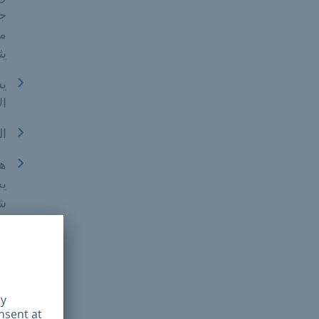
جم
مح
يث
يش
ال
ال
هن
ش
با
من 1,500 ز
بع
تق