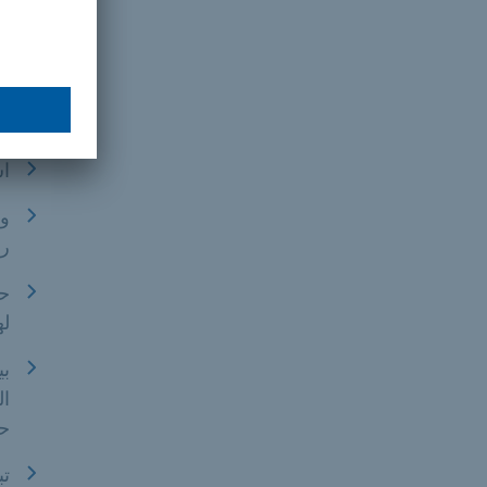
ال
المس
اس
وص
رو
حس
له
بي
ال
حت
تب