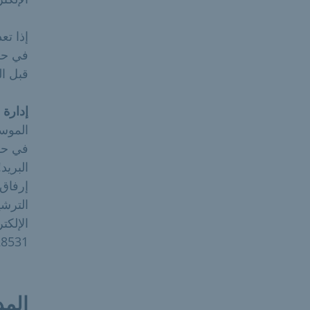
في حال
قبل ال
إدارة 
الموسيقى ا
في حال
البريد
إرفاق 
28531 أو هايكه ليز: ies@muenchen.de
المد