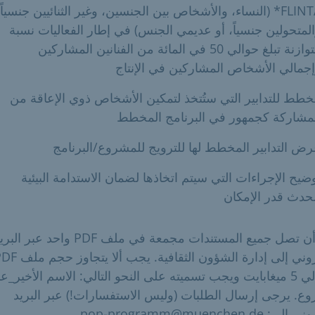
FLINTA* (النساء، والأشخاص بين الجنسين، وغير الثنائيين جنسياً،
لمتحولين جنسياً، أو عديمي الجنس) في إطار الفعاليات نسبة
متوازنة تبلغ حوالي 50 في المائة من الفنانين المشاركين
جمالي الأشخاص المشاركين في الإنتاج
طط للتدابير التي ستُتخذ لتمكين الأشخاص ذوي الإعاقة من
مشاركة كجمهور في البرنامج المخطط
ض التدابير المخطط لها للترويج للمشروع/البرنامج
ضيح الإجراءات التي سيتم اتخاذها لضمان الاستدامة البيئية
حدث قدر الإمكان
يجب أن تصل جميع المستندات مجمعة في ملف PDF واحد عبر ال
الإلكتروني إلى إدارة الشؤون الثقافية. يجب ألا ي
الإجمالي 5 ميغابايت ويجب تسميته على النحو التالي: الاسم الأخير_ع
ع. يرجى إرسال الطلبات (وليس الاستفسارات!) عبر البريد
 pop-programm@muenchen.de