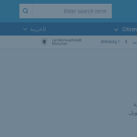
Enter search term
Start search
ﺎﻠﻋﺮﺒﻳﺓ
Citizen
اللغة الحالية:
وب
Abteilung 1
ة
يل.