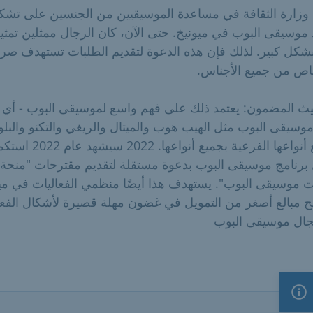
وزارة الثقافة في مساعدة الموسيقيين من الجنسين على تشك
وسيقى البوب في ميونيخ. حتى الآن، كان الرجال ممثلين تمثيلا
 بشكل كبير. لذلك فإن هذه الدعوة لتقديم الطلبات تستهدف صرا
اص من جميع الأجناس.
ث المضمون: يعتمد ذلك على فهم واسع لموسيقى البوب - أي 
موسيقى البوب مثل الهيب هوب والميتال والريغي والتكنو والبلو
وجميع أنواعها الفرعية بجميع أنواعها. 2022 سي
 برنامج موسيقى البوب بدعوة مستقلة لتقديم مقترحات "منحة
ت موسيقى البوب". يستهدف هذا أيضًا منظمي الفعاليات في ميو
ح مبالغ أصغر من التمويل في غضون مهلة قصيرة لأشكال الفعا
ال موسيقى البوب
ملاحظة مهمة