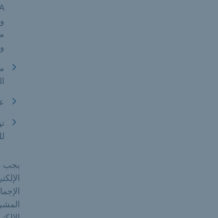
وا
وإ
مخ
ال
عر
تو
لل
المشرو
الإلكتروني إلى: