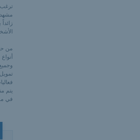
ترغب 
مشهد م
زائداً
الأشخ
من حي
أنواع 
تمويل
فعاليا
يتم من
في مج