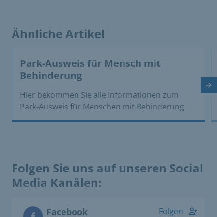
Ähnliche Artikel
This is a carousel with rotating cards. Use the previous 
Park-Ausweis für Mensch mit
Behinderung
Nä
Hier bekommen Sie alle Informationen zum
Park­-Ausweis für Menschen mit Behinderung
Folgen Sie uns auf unseren Social
Media Kanälen:
Facebook
Folgen