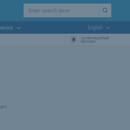
Enter search term
Start searc
English
service
Current langua
gen