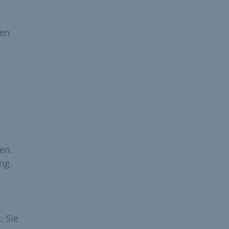
den
en.
ung
. Sie