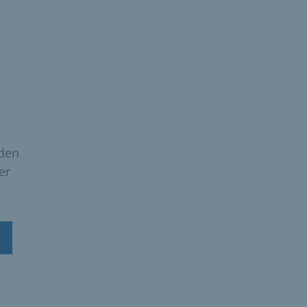
oden
er