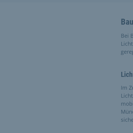
Bau
Bei 
Lich
gere
Lich
Im Z
Lich
mobi
Münc
sich