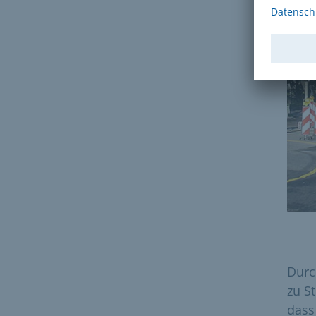
Durc
zu S
dass