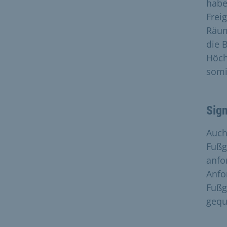
habe
Frei
Räum
die 
Höch
somit
Sig
Auch
Fußg
anfo
Anfo
Fußg
gequ