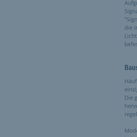
Aufg
Sign
"Sig
die 
Lich
befes
Baus
Häuf
einz
Die 
herv
rege
Mode