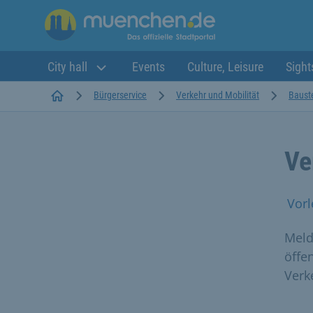
City hall
Events
Culture, Leisure
Sight
Startseite
Bürgerservice
Verkehr und Mobilität
Bauste
Ve
Vorl
Meld
öffe
Verk