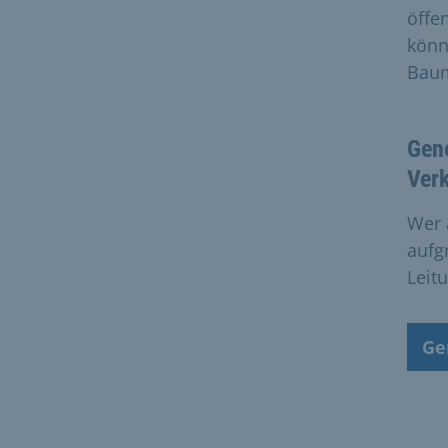
öffe
könn
Baum
Gen
Ver
Wer 
aufg
Leit
Ge