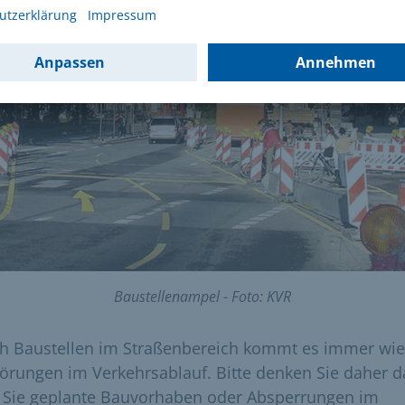
Baustellenampel - Foto: KVR
h Baustellen im Straßenbereich kommt es immer wi
törungen im Verkehrsablauf. Bitte denken Sie daher d
 Sie geplante Bauvorhaben oder Absperrungen im