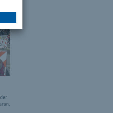
eder
aran,