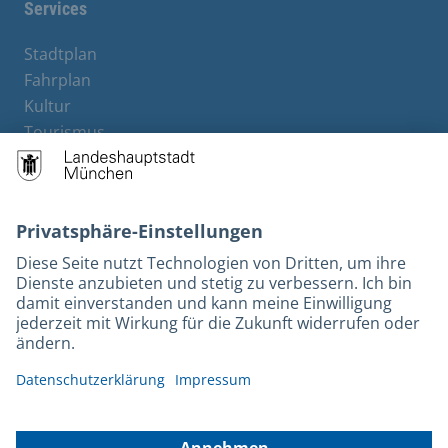
Services
Stadtplan
Fahrplan
Kultur
Tourismus
M-Strom
Bürgerservice
Hotels
Kontakt
Barrierefreiheit
Leichte Sprache
Gebärdensprache
Datenschutz
Kontakt