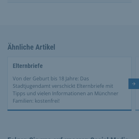
Ähnliche Artikel
This is a carousel with rotating cards. Use the previous 
Elternbriefe
Von der Geburt bis 18 Jahre: Das
Nä
Stadtjugendamt verschickt Elternbriefe mit
Tipps und vielen Informationen an Münchner
Familien: kostenfrei!