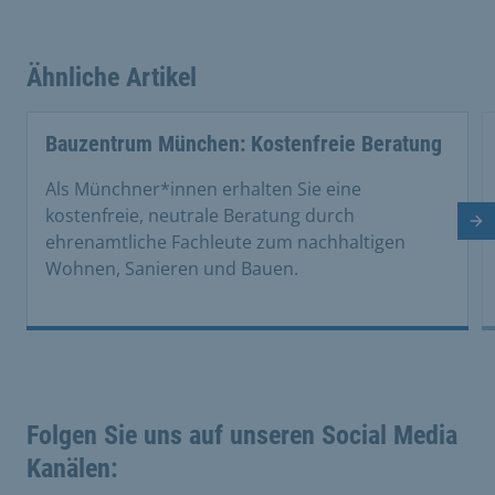
Ähnliche Artikel
This is a carousel with rotating cards. Use the previous 
Bauzentrum München: Kostenfreie Beratung
Als Münchner*innen erhalten Sie eine
kostenfreie, neutrale Beratung durch
Nä
ehrenamtliche Fachleute zum nachhaltigen
Wohnen, Sanieren und Bauen.
Folgen Sie uns auf unseren Social Media
Kanälen: