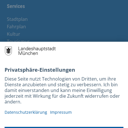
Services
Stadtplan
Fahrplan
Kultur
Tourismus
M-Strom
Bürgerservice
Hotels
Kontakt
Barrierefreiheit
Leichte Sprache
Gebärdensprache
Datenschutz
Kontakt