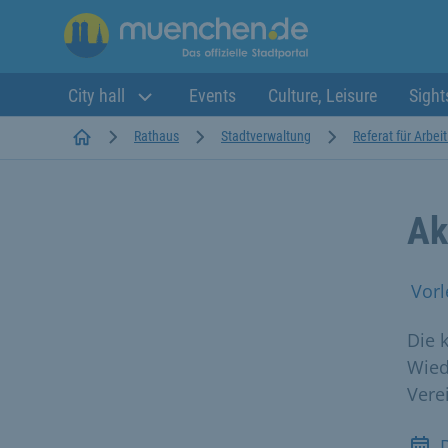
City hall
Events
Culture, Leisure
Sight
Startseite
Rathaus
Stadtverwaltung
Referat für Arbei
Ak
Vorl
Die 
Wied
Vere