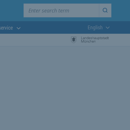
Enter search term
Start searc
English
service
Current langua