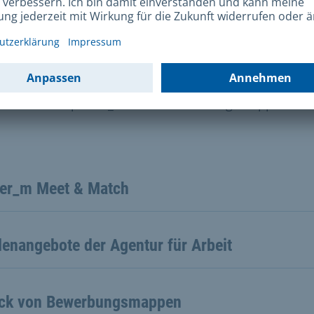
llen finden und bewerben
ibt die Möglichkeit zum Austausch mit Arbeitgeberinn
Arbeitgebern. Zudem bieten die Wiedereinstiegs-
rtinnen von power_m einen Bewerbungsmappen-Che
er_m Meet & Match
lenangebote der Agentur für Arbeit
ck von Bewerbungsmappen