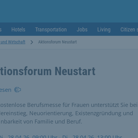
s
Hotels
Transportation
Jobs
Living
Citizen 
t und Wirtschaft
Aktionsforum Neustart
tionsforum Neustart
esen
kostenlose Berufsmesse für Frauen unterstützt Sie bei
ereinstieg, Neuorientierung, Existenzgründung und
inbarkeit von Familie und Beruf.
Di., 28.04.26, 09:00 Uhr
- Di., 28.04.26, 13:00 Uhr