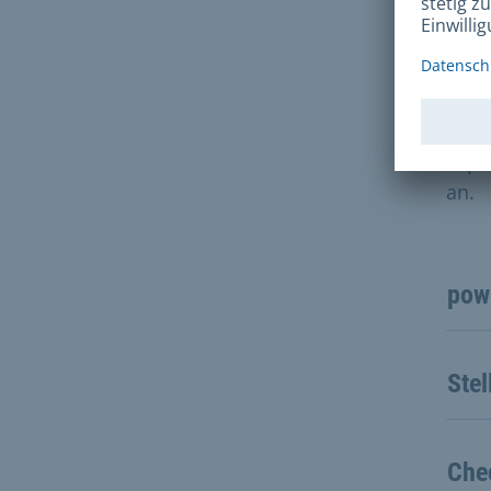
Ste
Es g
und 
Expe
an.
pow
Stel
Che