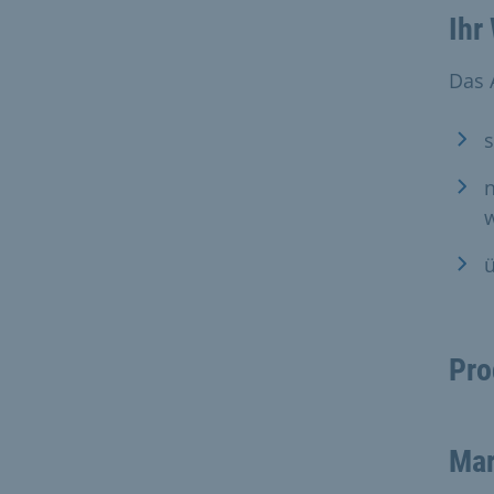
Ihr
Das 
s
n
ü
Pr
Mar