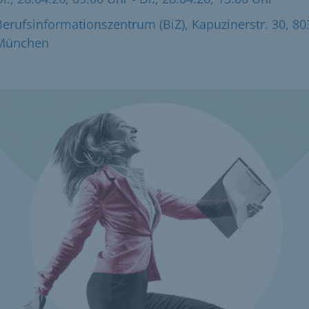
e­rufs­in­for­ma­ti­ons­zen­trum (BiZ), Kapuzinerstr. 30, 8
München