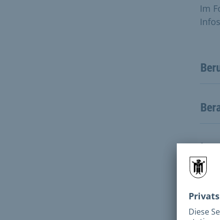
Im F
Info
Beru
Ber
Inte
Neu