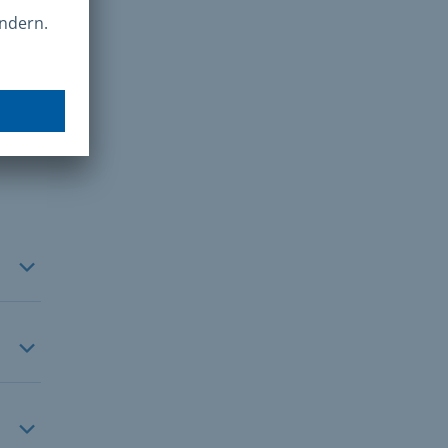
en
ck